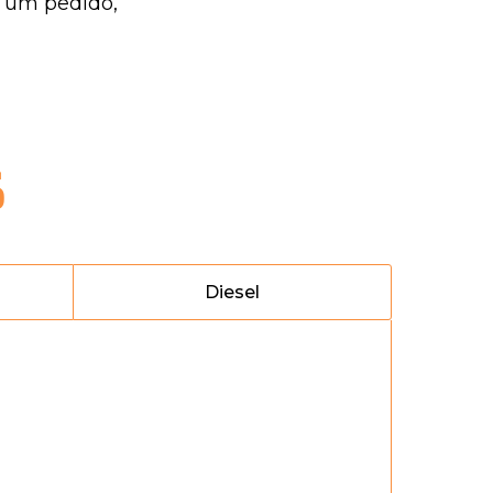
e um pedido,
S
Diesel