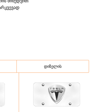
ის მიხედვით.
არკვევად
დიზელის